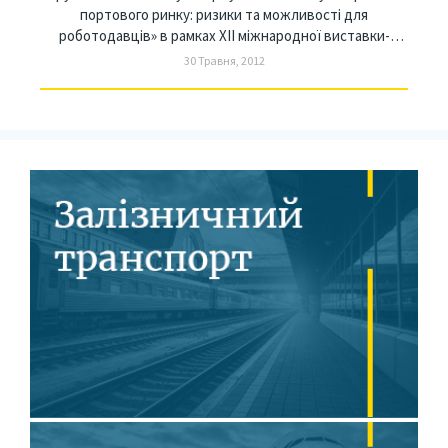
портового ринку: ризики та можливості для
роботодавців» в рамках XII міжнародної виставки-
конференції «Інтер-ТРАНСПОРТ» Круглый стіл на тему
30 Травня, 2012
«Формування нових умов роботи портового ринку:
ризики та можливості для роботодавців» в рамках XII
міжнародної виставки-конференції «Інтер-
ТРАНСПОРТ»